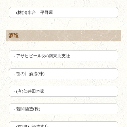
- (株)清水台 平野屋
酒造
- アサヒビール(株)南東北支社
- 笹の川酒造(株)
- (有)仁井田本家
- 若関酒造(株)
- (有)渡辺酒造本店