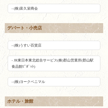
- (株)富久栄商会
デパート・小売店
- (株)うすい百貨店
- JR東日本東北総合サービス(株)郡山営業所(郡山駅
食品館ﾋﾟﾎﾞｯﾄ)
- (株)ヨークベニマル
ホテル・旅館