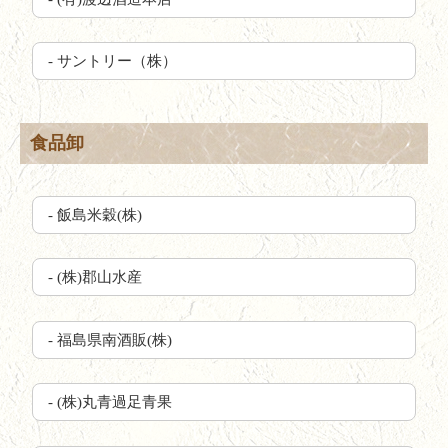
- サントリー（株）
食品卸
- 飯島米穀(株)
- (株)郡山水産
- 福島県南酒販(株)
- (株)丸青過足青果