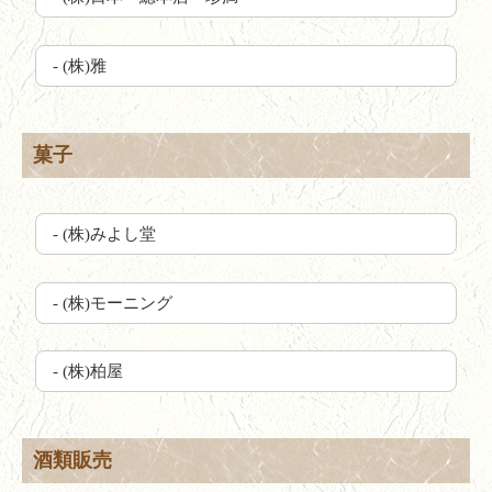
- (株)雅
菓子
- (株)みよし堂
- (株)モーニング
- (株)柏屋
酒類販売