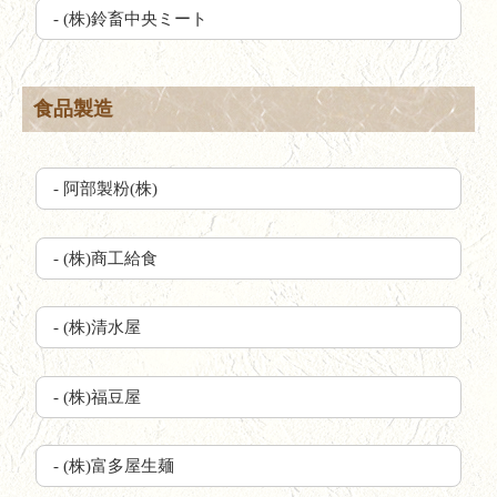
- (株)鈴畜中央ミート
食品製造
- 阿部製粉(株)
- (株)商工給食
- (株)清水屋
- (株)福豆屋
- (株)富多屋生麺