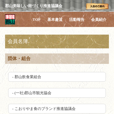
郡山美味しい街づくり推進協議会
TOP
基本趣旨
活動報告
会員紹介
会員名簿
団体・組合
- 郡山飲食業組合
- (一社)郡山市観光協会
- こおりやま食のブランド推進協議会