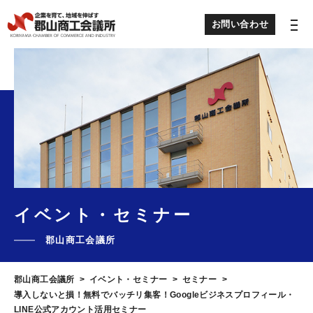
お問い合わせ
わたしたちについて
目的別メニュー
貸会議室のご案内
イベント・セミナー
会報
郡山商工会議所
郡山商工会議所
イベント・セミナー
セミナー
職員募集
導入しないと損！無料でバッチリ集客！Googleビジネスプロフィール・
LINE公式アカウント活用セミナー